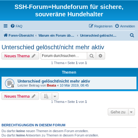
SSH-Forum=Hundeforum für sichere,
souveräne Hundehalter
FAQ
Registrieren
Anmelden
S
Foren-Übersicht
Warum ein Forum über Hundeverhalten?
Unterschied gelöscht/nicht mehr aktiv
u
Unterschied gelöscht/nicht mehr aktiv
c
Suche
Erweiterte Suche
Neues Thema
h
1 Thema • Seite
1
von
1
e
Themen
Unterschied gelöscht/nicht mehr aktiv
Letzter Beitrag von
Beata
«
10 Mär 2019, 08:45
Neues Thema
1 Thema • Seite
1
von
1
Gehe zu
BERECHTIGUNGEN IN DIESEM FORUM
Du darfst
keine
neuen Themen in diesem Forum erstellen.
Du darfst
keine
Antworten zu Themen in diesem Forum erstellen.