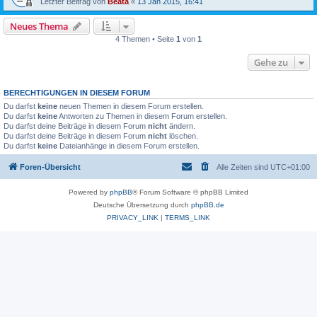
Letzter Beitrag von
Beata
«
13 Jan 2015, 16:41
Neues Thema
4 Themen • Seite
1
von
1
Gehe zu
BERECHTIGUNGEN IN DIESEM FORUM
Du darfst
keine
neuen Themen in diesem Forum erstellen.
Du darfst
keine
Antworten zu Themen in diesem Forum erstellen.
Du darfst deine Beiträge in diesem Forum
nicht
ändern.
Du darfst deine Beiträge in diesem Forum
nicht
löschen.
Du darfst
keine
Dateianhänge in diesem Forum erstellen.
Foren-Übersicht
Alle Zeiten sind
UTC+01:00
Powered by
phpBB
® Forum Software © phpBB Limited
Deutsche Übersetzung durch
phpBB.de
PRIVACY_LINK
|
TERMS_LINK