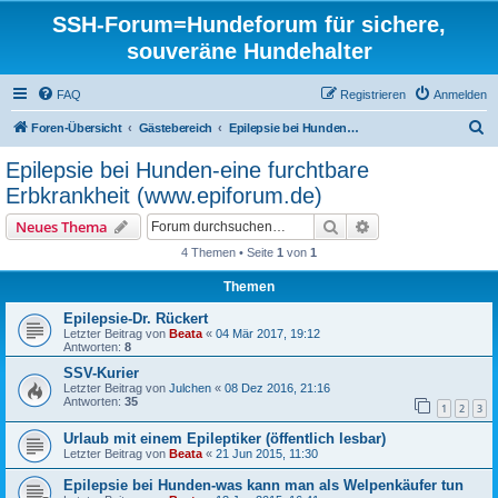
SSH-Forum=Hundeforum für sichere,
souveräne Hundehalter
FAQ
Registrieren
Anmelden
S
Foren-Übersicht
Gästebereich
Epilepsie bei Hunden-eine furchtbare Erbkrankheit (www.epiforum.de)
u
Epilepsie bei Hunden-eine furchtbare
c
Erbkrankheit (www.epiforum.de)
h
Suche
Erweiterte Suche
Neues Thema
e
4 Themen • Seite
1
von
1
Themen
Epilepsie-Dr. Rückert
Letzter Beitrag von
Beata
«
04 Mär 2017, 19:12
Antworten:
8
SSV-Kurier
Letzter Beitrag von
Julchen
«
08 Dez 2016, 21:16
Antworten:
35
1
2
3
Urlaub mit einem Epileptiker (öffentlich lesbar)
Letzter Beitrag von
Beata
«
21 Jun 2015, 11:30
Epilepsie bei Hunden-was kann man als Welpenkäufer tun