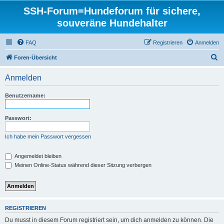
SSH-Forum=Hundeforum für sichere,
souveräne Hundehalter
FAQ
Registrieren
Anmelden
S
Foren-Übersicht
u
Anmelden
c
h
Benutzername:
e
Passwort:
Ich habe mein Passwort vergessen
Angemeldet bleiben
Meinen Online-Status während dieser Sitzung verbergen
REGISTRIEREN
Du musst in diesem Forum registriert sein, um dich anmelden zu können. Die