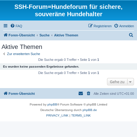
SSH-Forum=Hundeforum für sichere,
souveräne Hundehalter
FAQ
Registrieren
Anmelden
S
Foren-Übersicht
Suche
Aktive Themen
u
Aktive Themen
c
Zur erweiterten Suche
h
Die Suche ergab 0 Treffer • Seite
1
von
1
e
Es wurden keine passenden Ergebnisse gefunden.
Die Suche ergab 0 Treffer • Seite
1
von
1
Gehe zu
Foren-Übersicht
Alle Zeiten sind
UTC+01:00
Powered by
phpBB
® Forum Software © phpBB Limited
Deutsche Übersetzung durch
phpBB.de
PRIVACY_LINK
|
TERMS_LINK